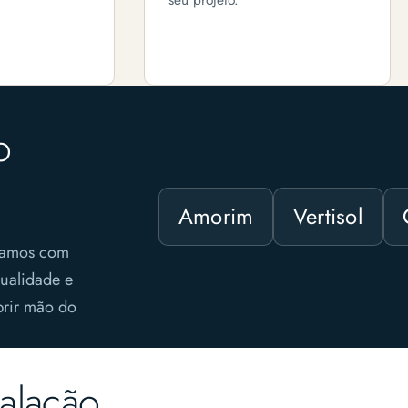
o
Amorim
Vertisol
lhamos com
ualidade e
brir mão do
talação