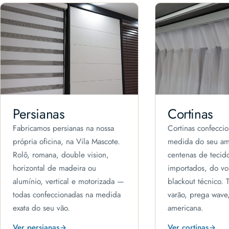
Persianas
Cortinas
Fabricamos persianas na nossa
Cortinas confecci
própria oficina, na Vila Mascote.
medida do seu am
Rolô, romana, double vision,
centenas de tecido
horizontal de madeira ou
importados, do voi
alumínio, vertical e motorizada —
blackout técnico. T
todas confeccionadas na medida
varão, prega wave,
exata do seu vão.
americana.
Ver persianas
Ver cortinas