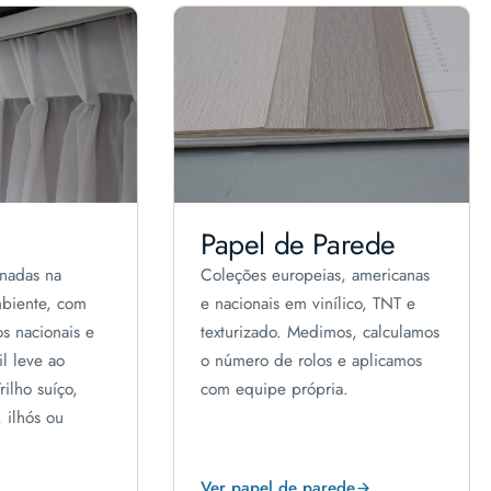
Papel de Parede
onadas na
Coleções europeias, americanas
biente, com
e nacionais em vinílico, TNT e
s nacionais e
texturizado. Medimos, calculamos
l leve ao
o número de rolos e aplicamos
rilho suíço,
com equipe própria.
 ilhós ou
Ver papel de parede