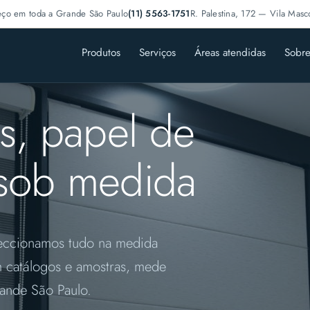
eço em toda a Grande São Paulo
(11) 5563-1751
R. Palestina, 172 — Vila Masc
Produtos
Serviços
Áreas atendidas
Sobr
as, papel de
 sob medida
feccionamos tudo na medida
m catálogos e amostras, mede
rande São Paulo.