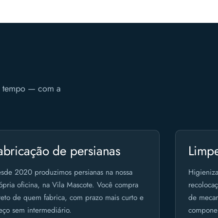
do tempo — com a
abricação de persianas
Limp
sde 2020 produzimos persianas na nossa
Higieniza
ópria oficina, na Vila Mascote. Você compra
recoloca
reto de quem fabrica, com prazo mais curto e
de mecani
eço sem intermediário.
componen